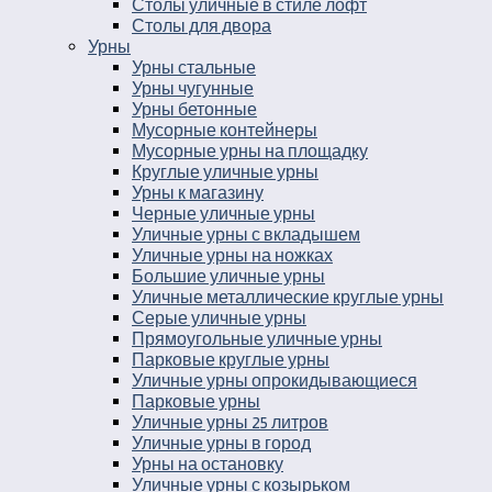
Столы уличные в стиле лофт
Столы для двора
Урны
Урны стальные
Урны чугунные
Урны бетонные
Мусорные контейнеры
Мусорные урны на площадку
Круглые уличные урны
Урны к магазину
Черные уличные урны
Уличные урны с вкладышем
Уличные урны на ножках
Большие уличные урны
Уличные металлические круглые урны
Серые уличные урны
Прямоугольные уличные урны
Парковые круглые урны
Уличные урны опрокидывающиеся
Парковые урны
Уличные урны 25 литров
Уличные урны в город
Урны на остановку
Уличные урны с козырьком