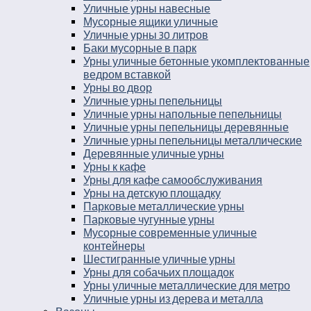
Уличные урны навесные
Мусорные ящики уличные
Уличные урны 30 литров
Баки мусорные в парк
Урны уличные бетонные укомплектованные
ведром вставкой
Урны во двор
Уличные урны пепельницы
Уличные урны напольные пепельницы
Уличные урны пепельницы деревянные
Уличные урны пепельницы металлические
Деревянные уличные урны
Урны к кафе
Урны для кафе самообслуживания
Урны на детскую площадку
Парковые металлические урны
Парковые чугунные урны
Мусорные современные уличные
контейнеры
Шестигранные уличные урны
Урны для собачьих площадок
Урны уличные металлические для метро
Уличные урны из дерева и металла