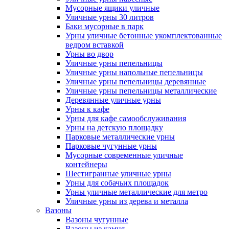
Мусорные ящики уличные
Уличные урны 30 литров
Баки мусорные в парк
Урны уличные бетонные укомплектованные
ведром вставкой
Урны во двор
Уличные урны пепельницы
Уличные урны напольные пепельницы
Уличные урны пепельницы деревянные
Уличные урны пепельницы металлические
Деревянные уличные урны
Урны к кафе
Урны для кафе самообслуживания
Урны на детскую площадку
Парковые металлические урны
Парковые чугунные урны
Мусорные современные уличные
контейнеры
Шестигранные уличные урны
Урны для собачьих площадок
Урны уличные металлические для метро
Уличные урны из дерева и металла
Вазоны
Вазоны чугунные
Вазоны из камня