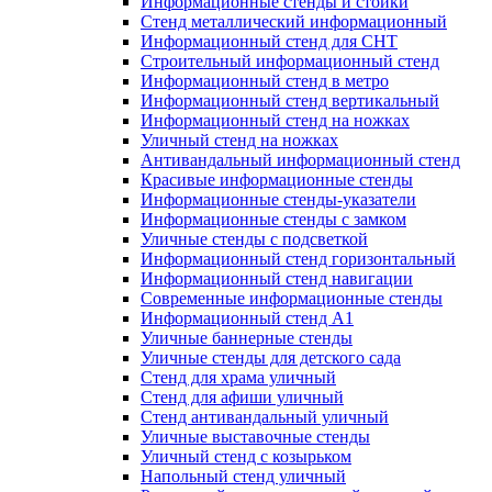
Информационные стенды и стойки
Стенд металлический информационный
Информационный стенд для СНТ
Строительный информационный стенд
Информационный стенд в метро
Информационный стенд вертикальный
Информационный стенд на ножках
Уличный стенд на ножках
Антивандальный информационный стенд
Красивые информационные стенды
Информационные стенды-указатели
Информационные стенды с замком
Уличные стенды с подсветкой
Информационный стенд горизонтальный
Информационный стенд навигации
Современные информационные стенды
Информационный стенд А1
Уличные баннерные стенды
Уличные стенды для детского сада
Стенд для храма уличный
Стенд для афиши уличный
Стенд антивандальный уличный
Уличные выставочные стенды
Уличный стенд с козырьком
Напольный стенд уличный