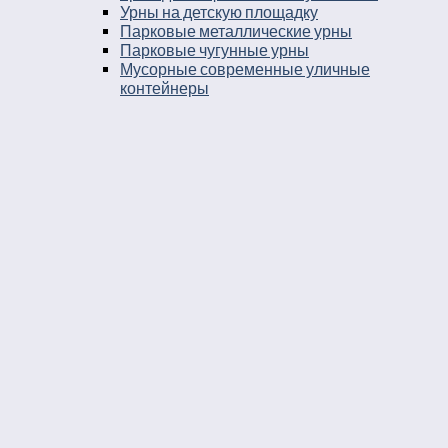
Урны на детскую площадку
Парковые металлические урны
Парковые чугунные урны
Мусорные современные уличные
контейнеры
Шестигранные уличные урны
Урны для собачьих площадок
Урны уличные металлические для метро
Уличные урны из дерева и металла
Вазоны
Вазоны чугунные
Вазоны из камня
Уличные стенды и указатели
Рекламные стенды и стойки
Информационные указатели
Уличные знаки
Информационные стенды
Информационные щиты
Рекламные стойки
Рекламные стенды
Уличные стенды
Штендеры рекламные
Уличные информационные стенды